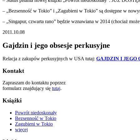
– Status pisania nowej książki „Powrót niedoskonały”: JUŻ DOST
– „Bezsenność w Tokio” i „Zagubieni w Tokio” są dostępne w nowy
– „Singapur, czwarta rano” będzie wznawiana w 2014 (chociaż może 
2011.10.08
Gajdzin i jego obsesje perkusyjne
Relacja z zakupów perkusyjnych w USA tutaj:
GAJDZIN I JEGO
Kontakt
Zapraszam do kontaktu poprzez
formularz znajdujący się
tutaj
.
Książki
Powrót niedoskonały
Bezsenność w Tokio
Zagubieni w Tokio
więcej