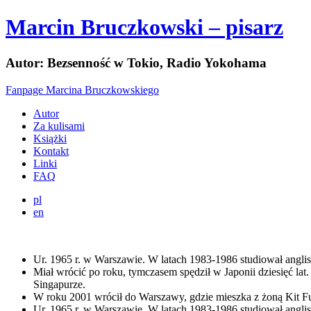
Marcin Bruczkowski – pisarz
Autor: Bezsenność w Tokio, Radio Yokohama
Fanpage Marcina Bruczkowskiego
Autor
Za kulisami
Książki
Kontakt
Linki
FAQ
pl
en
Ur. 1965 r. w Warszawie. W latach 1983-1986 studiował angli
Miał wrócić po roku, tymczasem spędził w Japonii dziesięć lat
Singapurze.
W roku 2001 wrócił do Warszawy, gdzie mieszka z żoną Kit F
Ur. 1965 r. w Warszawie. W latach 1983-1986 studiował angli