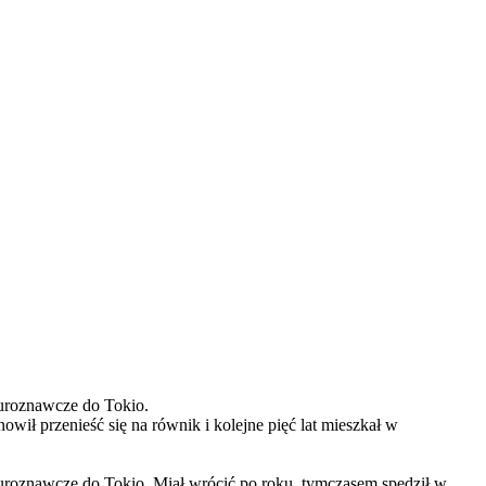
turoznawcze do Tokio.
wił przenieść się na równik i kolejne pięć lat mieszkał w
turoznawcze do Tokio. Miał wrócić po roku, tymczasem spędził w