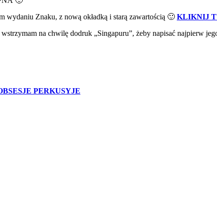
ĘPNA 🙂
m wydaniu Znaku, z nową okładką i starą zawartością 🙂
KLIKNIJ 
wstrzymam na chwilę dodruk „Singapuru”, żeby napisać najpierw jego
 OBSESJE PERKUSYJE